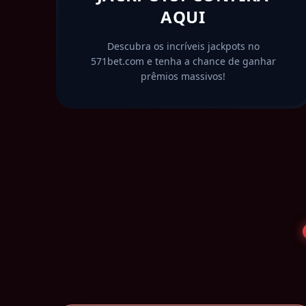
AQUI
Descubra os incríveis jackpots no
571bet.com e tenha a chance de ganhar
prêmios massivos!