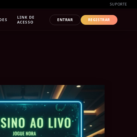
SUPORTE
LINK DE
OES
ENTRAR
REGISTRAR
ACESSO