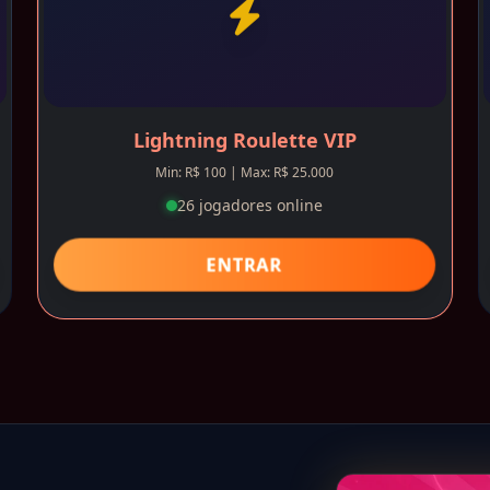
Lightning Roulette VIP
Min: R$ 100 | Max: R$ 25.000
26 jogadores online
ENTRAR