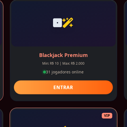
Blackjack Premium
Min: R$ 10 | Max: R$ 2.000
31 jogadores online
ENTRAR
VIP