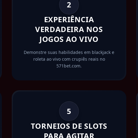
2
EXPERIÊNCIA
VERDADEIRA NOS
JOGOS AO VIVO
Demonstre suas habilidades em blackjack e
roleta ao vivo com crupiês reais no
571bet.com.
5
TORNEIOS DE SLOTS
PARA AGITAR