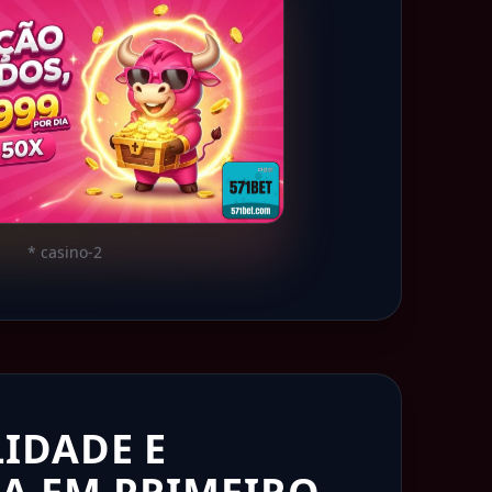
* casino-2
IDADE E